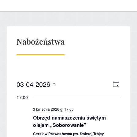
Nabożeństwa
03-04-2026
Nawig
Wydar
Dzień
Wybierz
Wido
Wido
17:00
datę.
nawig
3 kwietnia 2026 g. 17:00
Obrzęd namaszczenia świętym
olejem „Soborowanie”
Cerkiew Prawosławna pw. Świętej Trójcy