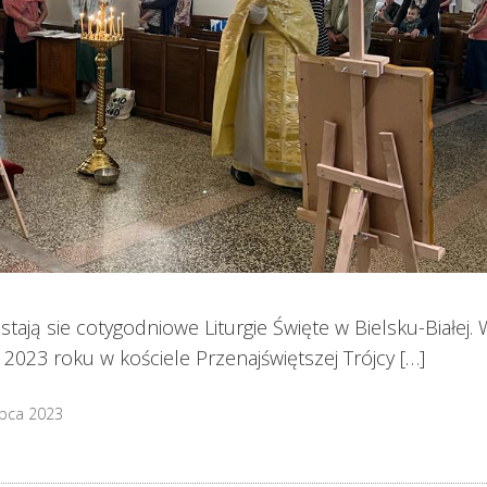
 stają sie cotygodniowe Liturgie Święte w Bielsku-Białej.
 2023 roku w kościele Przenajświętszej Trójcy […]
ipca 2023