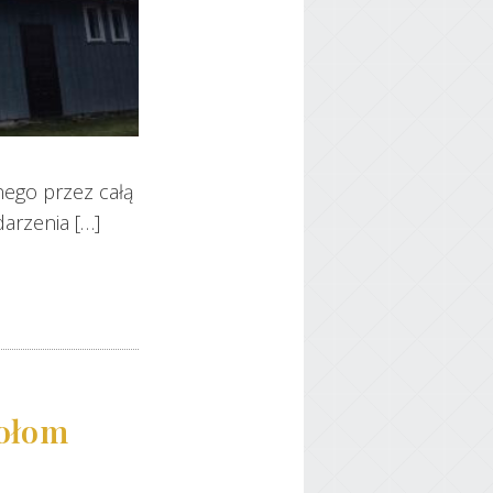
anego przez całą
arzenia […]
tołom