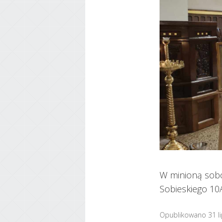
W minioną sobot
Sobieskiego 10A
Opublikowano 31 l