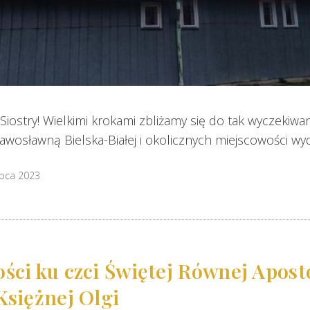
 Siostry! Wielkimi krokami zbliżamy się do tak wyczekiw
wosławną Bielska-Białej i okolicznych miejscowości wyd
ipca 2023
ości ku czci Świętej Równej Apos
Księżnej Olgi