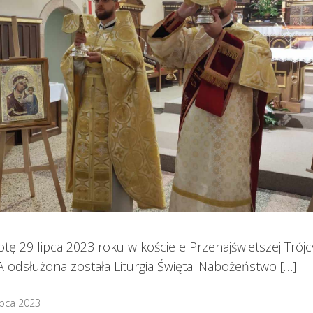
ę 29 lipca 2023 roku w kościele Przenajświetszej Trójcy
 odsłużona została Liturgia Święta. Nabożeństwo […]
ipca 2023