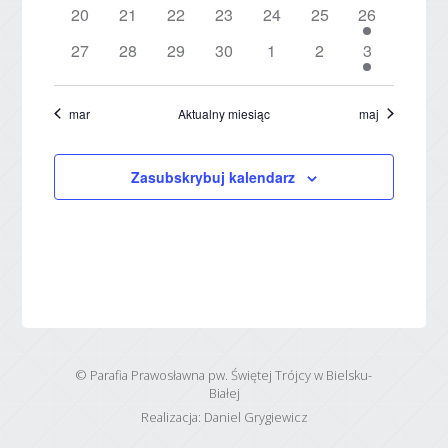
wydarzenie
wydarzenia
wydarzenia
wydarzenia
wydarzenia
wydarzenie
wydarzenie
0
0
0
0
0
0
1
20
21
22
23
24
25
26
wydarzenia
wydarzenia
wydarzenia
wydarzenia
wydarzenia
wydarzenia
wydarzenie
0
0
0
0
0
0
1
27
28
29
30
1
2
3
wydarzenia
wydarzenia
wydarzenia
wydarzenia
wydarzenia
wydarzenia
wydarzenie
mar
Aktualny miesiąc
maj
Zasubskrybuj kalendarz
© Parafia Prawosławna pw. Świętej Trójcy w Bielsku-
Białej
Realizacja:
Daniel Grygiewicz