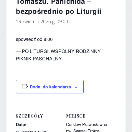
Tomaszu. Panichida –
bezpośrednio po Liturgii
19 kwietnia 2026 g. 09:00
spowiedź od 8:00
— PO LITURGII WSPÓLNY RODZINNY
PIKNIK PASCHALNY
Dodaj do kalendarza
SZCZEGÓŁY
MIEJSCE
Data:
Cerkiew Prawosławna
pw. Świętej Trójcy