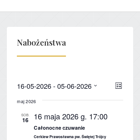
Nabożeństwa
16-05-2026
 - 
05-06-2026
Nawig
Wydar
Lista
Wybierz
Wido
Wido
datę.
maj 2026
nawig
16 maja 2026 g. 17:00
SOB.
16
Całonocne czuwanie
Cerkiew Prawosławna pw. Świętej Trójcy