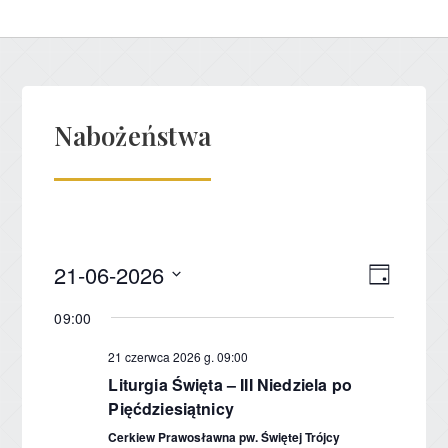
Nabożeństwa
21-06-2026
Nawig
Wydar
Dzień
Wybierz
Wido
Wido
09:00
datę.
nawig
21 czerwca 2026 g. 09:00
Liturgia Święta – III Niedziela po
Pięćdziesiątnicy
Cerkiew Prawosławna pw. Świętej Trójcy