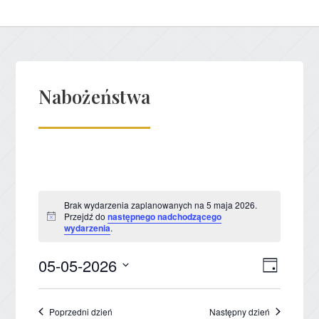
Nabożeństwa
Brak wydarzenia zaplanowanych na 5 maja 2026.
Przejdź do
następnego nadchodzącego
Powiadomienie
wydarzenia
.
05-05-2026
Nawig
Wydar
Dzień
Wybierz
Wido
Wido
datę.
nawig
Poprzedni dzień
Następny dzień