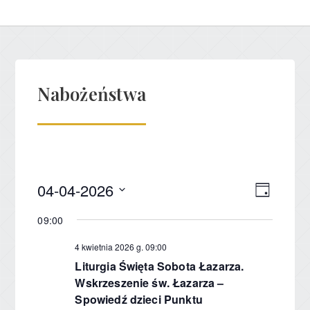
Nabożeństwa
04-04-2026
Nawig
Wydar
Dzień
Wybierz
Wido
Wido
09:00
datę.
nawig
4 kwietnia 2026 g. 09:00
Liturgia Święta Sobota Łazarza.
Wskrzeszenie św. Łazarza –
Spowiedź dzieci Punktu