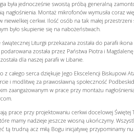
urgia była jednocześnie swoistą próbą generalną zamo
nią nagłośnienia. Montaż mikrofonów wymusiła coraz wię
 niewielkiej cerkwi. Ilość osób na tak małej przestrzeni 
nym było skupienie się na nabożeństwach.
świątecznej Liturgii przekazana została do parafii ikona
óra podarowana została przez Państwa Piotra i Magdalen
ostała dla naszej parafii w Libanie.
ło z całego serca dziękuje Jego Ekscelencji Biskupowi 
rcie i modlitwę za prawosławną społeczność Podbeskidz
kim zaangażowanym w prace przy montażu nagłośnieni
wcom.
ają prace przy projektowaniu cerkwi docelowej Świętej 
, które mamy nadzieje jeszcze wiosną ukończymy. Wszyst
ć tą trudną acz miłą Bogu inicjatywę przypominamy n