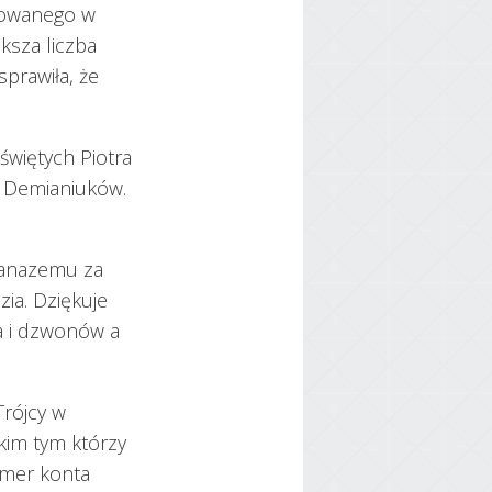
ntowanego w
ksza liczba
sprawiła, że
 świętych Piotra
ę Demianiuków.
Atanazemu za
ia. Dziękuje
a i dzwonów a
Trójcy w
kim tym którzy
umer konta