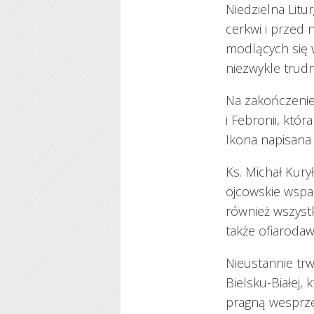
Niedzielna Lit
cerkwi i przed 
modlących się w
niezwykle trud
Na zakończenie 
i Febronii, kt
Ikona napisana z
Ks. Michał Kury
ojcowskie wspa
również wszyst
także ofiaroda
Nieustannie trw
Bielsku-Białej
pragną wesprze