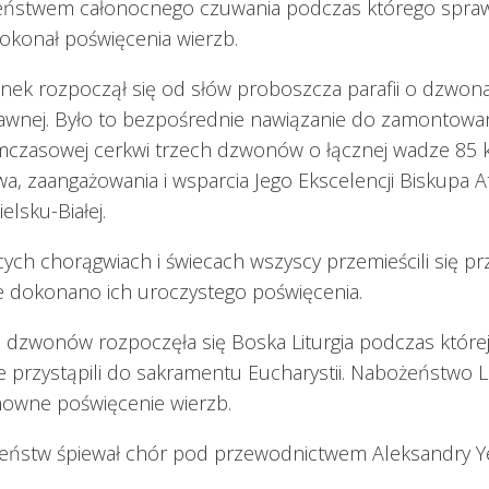
eństwem całonocnego czuwania podczas którego sprawu
okonał poświęcenia wierzb.
nek rozpoczął się od słów proboszcza parafii o dzwona
awnej. Było to bezpośrednie nawiązanie do zamontowa
mczasowej cerkwi trzech dzwonów o łącznej wadze 85 kg
a, zaangażowania i wsparcia Jego Ekscelencji Biskupa 
ielsku-Białej.
ch chorągwiach i świecach wszyscy przemieścili się prz
 dokonano ich uroczystego poświęcenia.
 dzwonów rozpoczęła się Boska Liturgia podczas której
nie przystąpili do sakramentu Eucharystii. Nabożeństwo Li
owne poświęcenie wierzb.
eństw śpiewał chór pod przewodnictwem Aleksandry Y