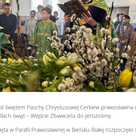
ed świętem Paschy Chrystusowej Cerkiew prawosławna 
kich świąt – Wejście Zbawiciela do Jerozolimy.
ęta w Parafii Prawosławnej w Bielsku-Białej rozpoczęło