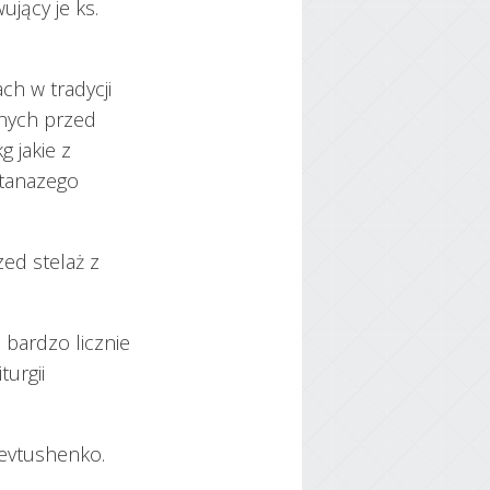
jący je ks.
ch w tradycji
nych przed
 jakie z
Atanazego
ed stelaż z
 bardzo licznie
turgii
evtushenko.