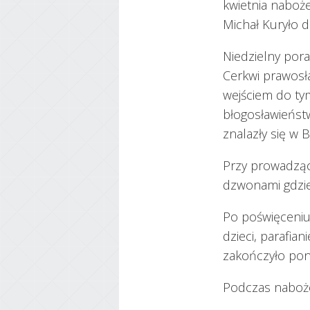
kwietnia naboż
Michał Kuryło d
Niedzielny pora
Cerkwi prawosł
wejściem do ty
błogosławieństw
znalazły się w B
Przy prowadzący
dzwonami gdzie
Po poświęceniu
dzieci, parafia
zakończyło pon
Podczas naboż