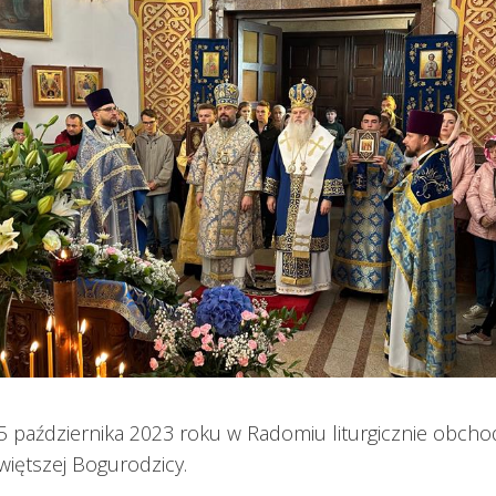
15 października 2023 roku w Radomiu liturgicznie obch
więtszej Bogurodzicy.