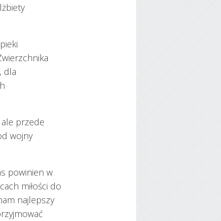
żbiety
pieki
Zwierzchnika
 dla
ch
y ale przede
 od wojny
as powinien w
cach miłości do
 nam najlepszy
 przyjmować