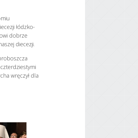
omiu
ecezji łódzko-
towi dobrze
szej diecezji.
 proboszcza
czterdziestymi
rcha wręczył dla