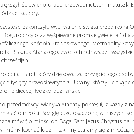
iększył śpiew chóru pod przewodnictwem matuszki El
łódzkiej katedry.
czystości zakończyło wychwalenie święta przed ikoną O
j Bogurodzicy oraz wyśpiewane gromkie „wiele lat” dla 
kefalicznego Kościoła Prawosławnego, Metropolity Sawy,
areta, Biskupa Atanazego, zwierzchnich władz i wszystki
chrześcijan.
ropolita Filaret, który dziękował za przyjęcie Jego osob
ęcie tysięcy prawosławnych z Ukrainy, którzy uciekając
terenie diecezji łódzko-poznańskiej.
do przedmówcy, władyka Atanazy pokreślił, iż każdy z n
miętać o miłości. Bez głęboko osadzonej w naszych ser
można mówić o miłości do Boga. Sam Jezus Chrystus dał
winniśmy kochać ludzi – tak i my staramy się z miłością