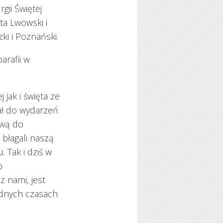
gii Świętej
ta Lwowski i
ki i Poznański.
arafii w
 jak i święta ze
zał do wydarzeń
twą do
 błagali naszą
Tak i dziś w
o
z nami, jest
rudnych czasach