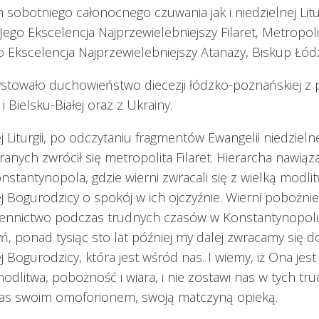
sobotniego całonocnego czuwania jak i niedzielnej Litur
Jego Ekscelencja Najprzewielebniejszy Filaret, Metropoli
go Ekscelencja Najprzewielebniejszy Atanazy, Biskup Łódz
stowało duchowieństwo diecezji łódzko-poznańskiej z p
i Bielsku-Białej oraz z Ukrainy.
 Liturgii, po odczytaniu fragmentów Ewangelii niedzielnej
nych zwrócił się metropolita Filaret. Hierarcha nawią
nstantynopola, gdzie wierni zwracali się z wielką modli
j Bogurodzicy o spokój w ich ojczyźnie. Wierni pobożnie
ennictwo podczas trudnych czasów w Konstantynopolu. 
yń, ponad tysiąc sto lat później my dalej zwracamy się d
 Bogurodzicy, która jest wśród nas. I wiemy, iż Ona jest 
modlitwa, pobożność i wiara, i nie zostawi nas w tych t
nas swoim omoforionem, swoją matczyną opieką.