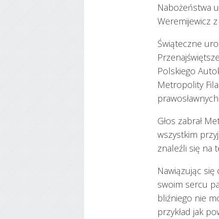
Nabożeństwa up
Weremijewicz z 
Świąteczne uro
Przenajświętsze
Polskiego Auto
Metropolity Fil
prawosławnych 
Głos zabrał Met
wszystkim przyj
znaleźli się na 
Nawiązując się 
swoim sercu pa
bliźniego nie 
przykład jak po