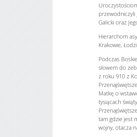
Uroczystościom 
przewodniczyli 
Galicki oraz Je
Hierarchom asy
Krakowie, Łodzi 
Podczas Boskiej
słowem do zebra
z roku 910 z Ko
Przenajświętsze
Matkę o wstawi
tysiącach świąt
Przenajświętszej
tam gdzie jest 
wojny, otacza 