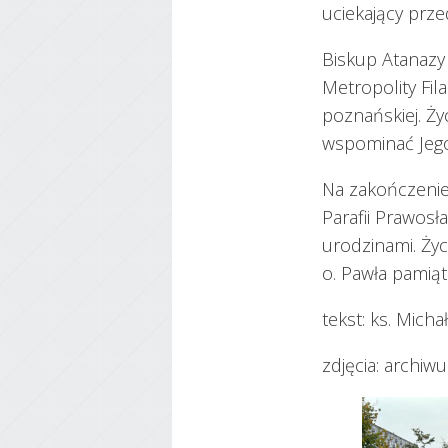
uciekający prze
Biskup Atanazy
Metropolity Fil
poznańskiej. Ży
wspominać Jego 
Na zakończenie
Parafii Prawos
urodzinami. Życ
o. Pawła pamiąt
tekst: ks. Micha
zdjęcia: archiw